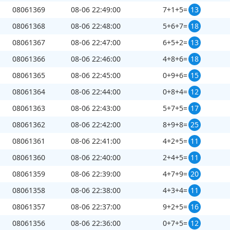
08061369
08-06 22:49:00
7+1+5=
13
08061368
08-06 22:48:00
5+6+7=
18
08061367
08-06 22:47:00
6+5+2=
13
08061366
08-06 22:46:00
4+8+6=
18
08061365
08-06 22:45:00
0+9+6=
15
08061364
08-06 22:44:00
0+8+4=
12
08061363
08-06 22:43:00
5+7+5=
17
08061362
08-06 22:42:00
8+9+8=
25
08061361
08-06 22:41:00
4+2+5=
11
08061360
08-06 22:40:00
2+4+5=
11
08061359
08-06 22:39:00
4+7+9=
20
08061358
08-06 22:38:00
4+3+4=
11
08061357
08-06 22:37:00
9+2+5=
16
08061356
08-06 22:36:00
0+7+5=
12