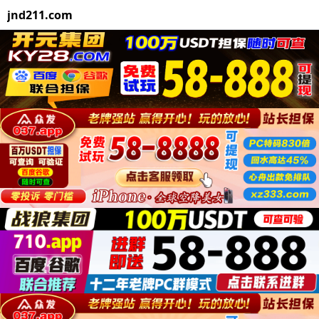
jnd211.com