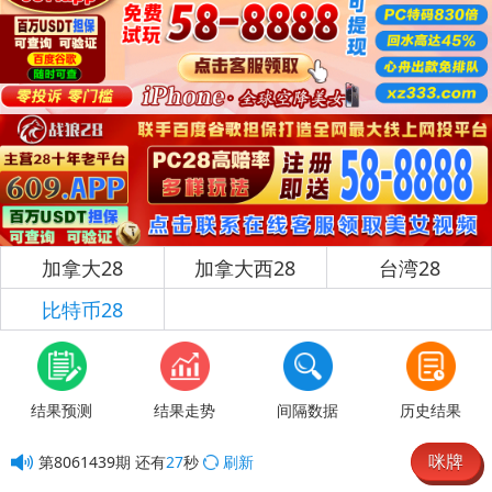
加拿大28
加拿大西28
台湾28
比特币28
结果预测
结果走势
间隔数据
历史结果
咪牌
第
8061439
期
还有
27
秒
刷新