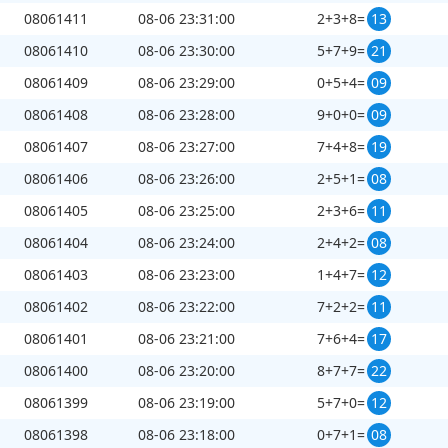
08061411
08-06 23:31:00
2+3+8=
13
08061410
08-06 23:30:00
5+7+9=
21
08061409
08-06 23:29:00
0+5+4=
09
08061408
08-06 23:28:00
9+0+0=
09
08061407
08-06 23:27:00
7+4+8=
19
第
08061438
开奖结果
08061406
08-06 23:26:00
2+5+1=
08
08061405
08-06 23:25:00
2+3+6=
11
08061404
08-06 23:24:00
2+4+2=
08
08061403
08-06 23:23:00
1+4+7=
12
08061402
08-06 23:22:00
7+2+2=
11
+
+
=
0
4
8
12
08061401
08-06 23:21:00
7+6+4=
17
08061400
08-06 23:20:00
8+7+7=
22
08061399
08-06 23:19:00
5+7+0=
12
08061398
08-06 23:18:00
0+7+1=
08